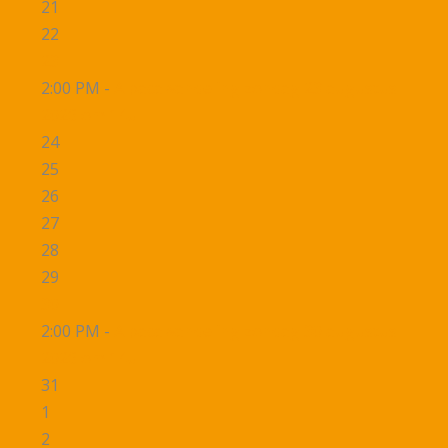
21
22
23
2:00 PM -
Alpacawandeling zondag 23 augustus
2026 om 14u
24
25
26
27
28
29
30
2:00 PM -
Alpacawandeling zondag 30 augustus
2026 om 14u
31
1
2