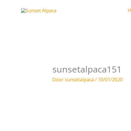
Ga
naar
de
inhoud
sunsetalpaca151
Door
sunsetalpaca
/
10/01/2020