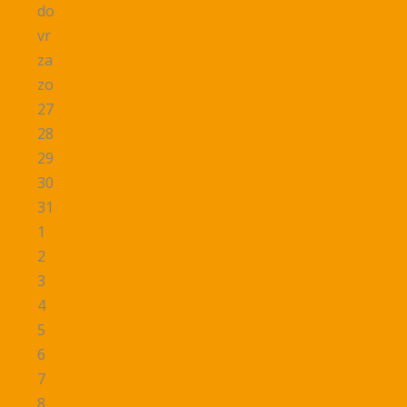
do
vr
za
zo
27
28
29
30
31
1
2
3
4
5
6
7
8