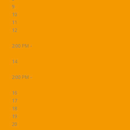
9
10
11
12
13
2:00 PM -
Alpacawandeling donderdag 13
augustus 2026 om 14u
14
15
2:00 PM -
Alpacawandeling zaterdag 15
augustus 2026 om 14u
16
17
18
19
20